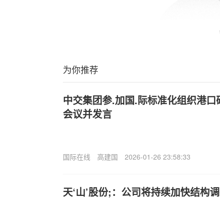
为你推荐
中交集团参.加国.际标准化组织港
会议并发言
国际在线
高建国
2026-01-26 23:58:33
天‘山’股份;：公司将持续加快结构