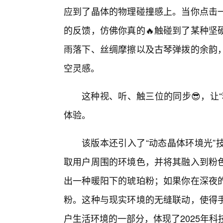
应到了晶体的物理碰撞感上。当你点击
的反馈，仿佛你真的🔥触碰到了某种坚
雨落下、丝绸摩擦以及古琴弹拨的余韵，
空灵感。
这种视、听、触三位的同步😎，让
体验。
该版本还引入了“动态晶体环境光”
取用户周围的环境色，并将其融入到粉
出一种暖阳下的琥珀粉；如果你在深夜
粉。这种与现实环境的无缝联动，使得
户生活环境的一部分，体现了2025年科技