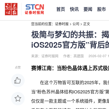
首页
快讯
要闻
股市
您当前的位置：
证券时报
>
公司
>
正文
极简与梦幻的共振：揭
iOS2025官方版”背
来源：证券时报网
作者：高建国
2026-02-07 
赛博江南：当粉色晶体遇上苏式极
点赞
在这个万物皆可互联的2025年，
当“粉色苏州晶体结构iOS2025官方
仅仅是一款主题或一个系统插件，更像