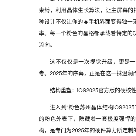
束缚，利用晶体生长算法，让主屏幕的排
种设计不仅让你的🔥手机界面变得独一
率。每一个粉色的晶格都承载着特定的
流向。
这不仅仅是一次视觉升级，更是一
考。2025年的序幕，正是在这一抹温
结构重塑：iOS2025官方版的硬核
进入到“粉色苏州晶体结构iOS20
的粉色外表下，隐藏着一套极度强悍的系
构，是专门为2025年的硬件算力所定