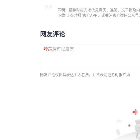
声明：证券时报力求信息真实、准确，文章提及内
下载“证券时报”官方APP，或关注官方微信公众
网友评论
登录
后可以发言
网友评论仅供其表达个人看法，并不表明证券时报立场