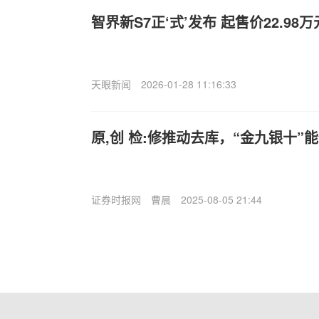
智界新S7正‘式’发布 起售价22.98万
天眼新闻
2026-01-28 11:16:33
原,创 检:修推动去库，“金九银十”
证券时报网
曹晨
2025-08-05 21:44