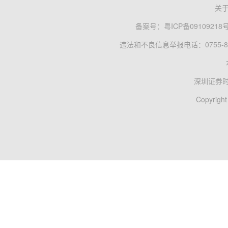
关
备案号：
粤ICP备09109218
违法和不良信息举报电话：0755-83
深圳证券
Copyright